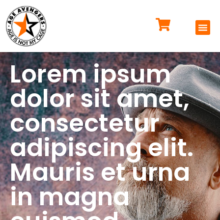
Lorem ipsum
dolor sit amet,
consectetur
adipiscing elit.
Mauris et urna
in magna